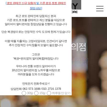
[
로또
판매인
신규 당첨자
및
기존
로또,
토토 판매인
창업상담
]
최근 로또 판매인에 당첨되신 분과
기존 로또,토토를 판매하고 계신 분들을 대상으로
알리바이 멀티편의점 창업상담을 진행하고 있습니다
단순 복권방으로는 안정적인 수익 도모에 한계가 있습니다
이왕 매월 지출되는 고정비(임대료, 인건비)가 같다면
독립형 개인 편의점
추가 안정적인 수익창출의 모델이 필요합니다
알리바이 물류시스템 지원
그것은
'복권+편의점'의 멀티(복합)매장입니다
우리나라 전통 브랜드 알리바이가
18년간의 멀티편의점 노하우를 바탕으로
여러분들을 도와 드리겠습니다
4,000여 편의점상품(상온상품,저온상품,페스트푸드 등등) 공급
언제든지 전화주세요~!
대기업 편의점체인과 경쟁할 수 있는 상품 구성
상담전화: 062. 573. 1688 / 010. 2716. 1378
당일발주 → 당일배송 / 주 6회 배송
30일
15일
하루동안 닫기
광주광역시/전남 알리바이 직접 배송, 그 외 지역 위탁배송