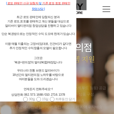
[
로또
판매인
신규 당첨자
및
기존
로또,
토토 판매인
창업상담
]
최근 로또 판매인에 당첨되신 분과
기존 로또,토토를 판매하고 계신 분들을 대상으로
알리바이 멀티편의점 창업상담을 진행하고 있습니다
단순 복권방으로는 안정적인 수익 도모에 한계가 있습니다
이왕 매월 지출되는 고정비(임대료, 인건비)가 같다면
독립형 개인 편의점
추가 안정적인 수익창출의 모델이 필요합니다
알리바이 물류시스템 지원
그것은
'복권+편의점'의 멀티(복합)매장입니다
우리나라 전통 브랜드 알리바이가
4,000여 편의점상품(상온상품,저온상품,페스트푸드 등등) 공급
18년간의 멀티편의점 노하우를 바탕으로
대기업 편의점체인과 경쟁할 수 있는 상품 구성
여러분들을 도와 드리겠습니다
당일발주 → 당일배송 / 주 6회 배송
언제든지 전화주세요~!
광주광역시/전남 알리바이 직접 배송, 그 외 지역 위탁배송
상담전화: 062. 573. 1688 / 010. 2716. 1378
30일
15일
하루동안 닫기