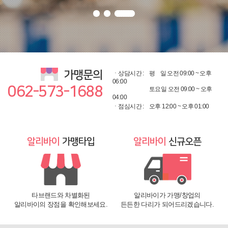
가맹문의
ㆍ상담시간 :
평
일 오전 09:00 ~ 오후
06:00
062-573-1688
토요일 오전 09:00 ~ 오후
04:00
ㆍ점심시간 :
오후 12:00 ~ 오후 01:00
알리바이
가맹타입
알리바이
신규오픈
타브랜드와 차별화된
알리바이가 가맹/창업의
알리바이의 장점을 확인해보세요.
든든한 다리가 되어드리겠습니다.