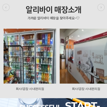
알리바이 매장소개
사/공장 사내편의점
회사/공장 사내편의점
START-