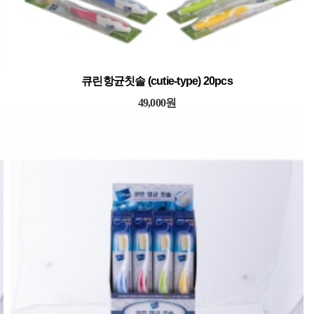
큐린항균칫솔 (cutie-type) 20pcs
49,000원