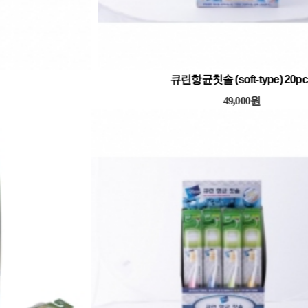
큐린항균칫솔 (유아용) 20pcs
49,000원