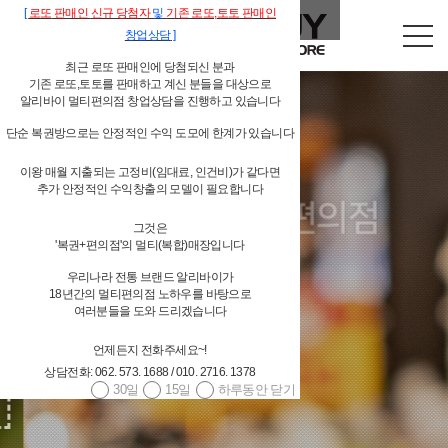
[
로또
판매인
신규 당첨자
및
기존
로또,
토토 판매인
창업상담
]
최근 로또 판매인에 당첨되신 분과
기존 로또,토토를 판매하고 계신 분들을 대상으로
알리바이 멀티편의점 창업상담을 진행하고 있습니다
단순 복권방으로는 안정적인 수익 도모에 한계가 있습니다
이왕 매월 지출되는 고정비(임대료, 인건비)가 같다면
독립형 개인 편의점
추가 안정적인 수익창출의 모델이 필요합니다
그것은
알리바이 물류시스템 지원
'복권+편의점'의 멀티(복합)매장입니다
우리나라 전통 브랜드 알리바이가
18년간의 멀티편의점 노하우를 바탕으로
여러분들을 도와 드리겠습니다
언제든지 전화주세요~!
4,000여 편의점상품(상온상품,저온상품,페스트푸드 등등) 공급
상담전화: 062. 573. 1688 / 010. 2716. 1378
30일
15일
하루동안 닫기
대기업 편의점체인과 경쟁할 수 있는 상품 구성
당일발주 → 당일배송 / 주 6회 배송
광주광역시/전남 알리바이 직접 배송, 그 외 지역 위탁배송