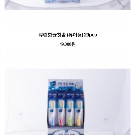
) 20pcs
큐린항균칫솔 (유아용) 20
49,000원