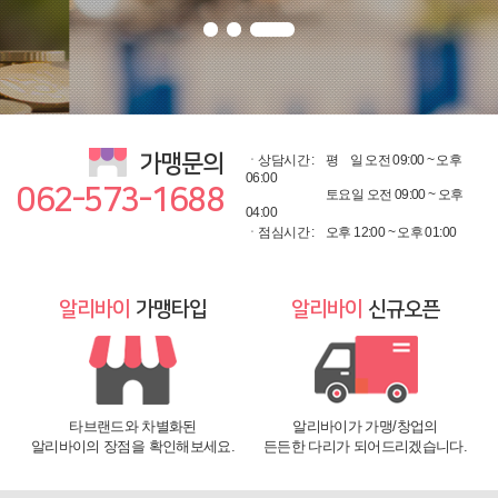
가맹문의
ㆍ상담시간 :
평
일 오전 09:00 ~ 오후
06:00
062-573-1688
토요일 오전 09:00 ~ 오후
04:00
ㆍ점심시간 :
오후 12:00 ~ 오후 01:00
알리바이
가맹타입
알리바이
신규오픈
타브랜드와 차별화된
알리바이가 가맹/창업의
알리바이의 장점을 확인해보세요.
든든한 다리가 되어드리겠습니다.