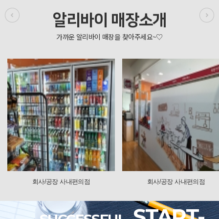
알리바이 매장소개
의점
회사/공장 사내편의점
회사/공장 사
START-