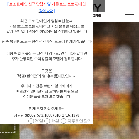
[
로또
판매인
신규 당첨자
및
기존
로또,
토토 판매인
창업상담
]
최근 로또 판매인에 당첨되신 분과
기존 로또,토토를 판매하고 계신 분들을 대상으로
알리바이 멀티편의점 창업상담을 진행하고 있습니다
단순 복권방으로는 안정적인 수익 도모에 한계가 있습니다
이왕 매월 지출되는 고정비(임대료, 인건비)가 같다면
독립형 개인 편의점
추가 안정적인 수익창출의 모델이 필요합니다
그것은
'복권+편의점'의 멀티(복합)매장입니다
알리바이 물류시스템 지원
우리나라 전통 브랜드 알리바이가
18년간의 멀티편의점 노하우를 바탕으로
여러분들을 도와 드리겠습니다
언제든지 전화주세요~!
상담전화: 062. 573. 1688 / 010. 2716. 1378
30일
15일
하루동안 닫기