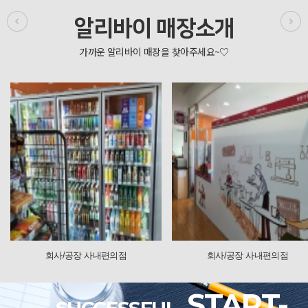
알리바이 매장소개
/공장 사내편의점
회사/공장 사내편의점
START-