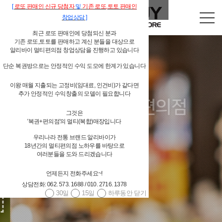
[
로또
판매인
신규 당첨자
및
기존
로또,
토토 판매인
창업상담
]
최근 로또 판매인에 당첨되신 분과
기존 로또,토토를 판매하고 계신 분들을 대상으로
알리바이 멀티편의점 창업상담을 진행하고 있습니다
단순 복권방으로는 안정적인 수익 도모에 한계가 있습니다
이왕 매월 지출되는 고정비(임대료, 인건비)가 같다면
독립형 개인 편의점
추가 안정적인 수익창출의 모델이 필요합니다
그것은
알리바이 물류시스템 지원
'복권+편의점'의 멀티(복합)매장입니다
우리나라 전통 브랜드 알리바이가
18년간의 멀티편의점 노하우를 바탕으로
여러분들을 도와 드리겠습니다
언제든지 전화주세요~!
상담전화: 062. 573. 1688 / 010. 2716. 1378
4,000여 편의점상품(상온상품,저온상품,페스트푸드 등등) 공급
30일
15일
하루동안 닫기
대기업 편의점체인과 경쟁할 수 있는 상품 구성
당일발주 → 당일배송 / 주 6회 배송