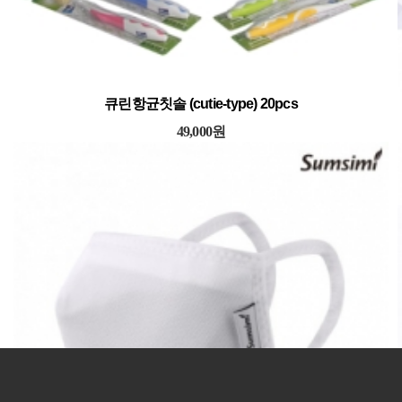
큐린항균칫솔 (cutie-type) 20pcs
49,000원