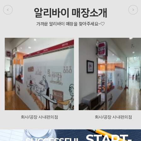
알리바이 매장소개
/공장 사내편의점
회사/공장 사내편의점
START-