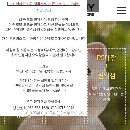
[
로또
판매인
신규 당첨자
및
기존
로또,
토토 판매인
창업상담
]
최근 로또 판매인에 당첨되신 분과
기존 로또,토토를 판매하고 계신 분들을 대상으로
알리바이 멀티편의점 창업상담을 진행하고 있습니다
단순 복권방으로는 안정적인 수익 도모에 한계가 있습니다
이왕 매월 지출되는 고정비(임대료, 인건비)가 같다면
추가 안정적인 수익창출의 모델이 필요합니다
복권매장
카페
PC매장
(로또,토토)
+
+
그것은
+
'복권+편의점'의 멀티(복합)매장입니다
편의점
편의점
편의점
우리나라 전통 브랜드 알리바이가
18년간의 멀티편의점 노하우를 바탕으로
선별된 상품으로 카페
PC매장이 1층인 경우,
여러분들을 도와 드리겠습니다
분위기를 해치지 않고,
현재, 알리바이 90%
매우 적합한 멀티편의점
오히려 IMAGE-UP으로
이상의 가맹점이
구현 가능
매출상승
멀티편의점 운영중
언제든지 전화주세요~!
동일한 고정비(임대료,
상담전화: 062. 573. 1688 / 010. 2716. 1378
인건비)로 추가 수익증대
30일
15일
하루동안 닫기
검증완료