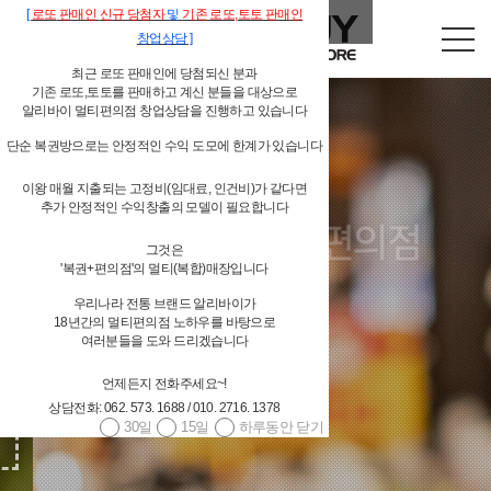
[
로또
판매인
신규 당첨자
및
기존
로또,
토토 판매인
창업상담
]
최근 로또 판매인에 당첨되신 분과
기존 로또,토토를 판매하고 계신 분들을 대상으로
알리바이 멀티편의점 창업상담을 진행하고 있습니다
단순 복권방으로는 안정적인 수익 도모에 한계가 있습니다
이왕 매월 지출되는 고정비(임대료, 인건비)가 같다면
독립형 개인 편의점
추가 안정적인 수익창출의 모델이 필요합니다
그것은
알리바이 물류시스템 지원
'복권+편의점'의 멀티(복합)매장입니다
우리나라 전통 브랜드 알리바이가
18년간의 멀티편의점 노하우를 바탕으로
여러분들을 도와 드리겠습니다
언제든지 전화주세요~!
상담전화: 062. 573. 1688 / 010. 2716. 1378
30일
15일
하루동안 닫기