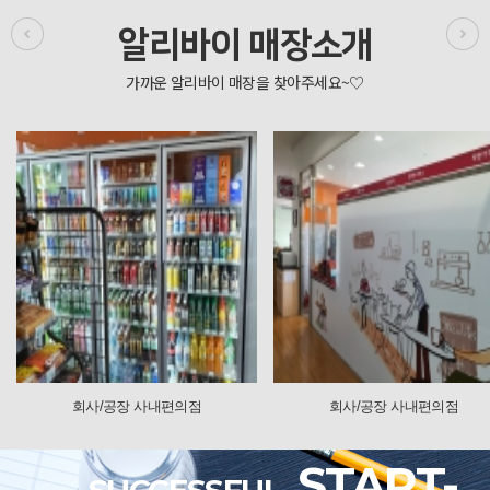
알리바이 매장소개
/공장 사내편의점
회사/공장 사내편의점
START-