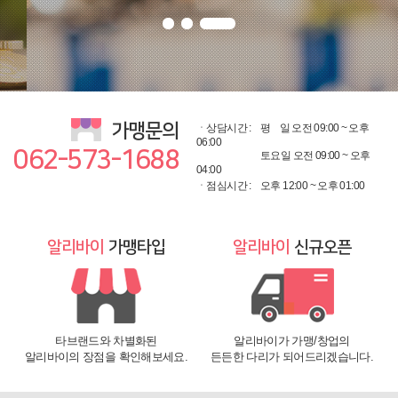
가맹문의
ㆍ상담시간 :
평
일 오전 09:00 ~ 오후
06:00
062-573-1688
토요일 오전 09:00 ~ 오후
04:00
ㆍ점심시간 :
오후 12:00 ~ 오후 01:00
알리바이
가맹타입
알리바이
신규오픈
타브랜드와 차별화된
알리바이가 가맹/창업의
알리바이의 장점을 확인해보세요.
든든한 다리가 되어드리겠습니다.