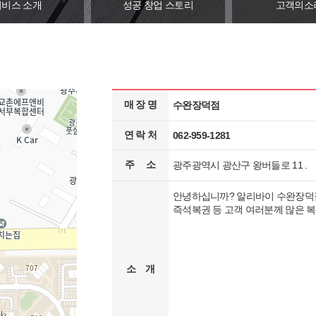
서비스 소개
성공 창업 스토리
고객의소
매 장 명
수완장덕점
연 락 처
062-959-1281
주 소
광주광역시 광산구 왕버들로 11 .
안녕하십니까? 알리바이 수완장덕점
즉석복권 등 고객 여러분께 많은 복
소 개