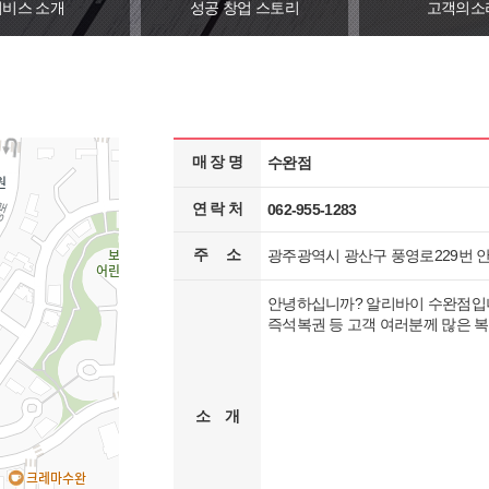
서비스 소개
성공 창업 스토리
고객의소
매 장 명
수완점
연 락 처
062-955-1283
주 소
광주광역시 광산구 풍영로229번 안길 
안녕하십니까? 알리바이 수완점입니
즉석복권 등 고객 여러분께 많은 복
소 개