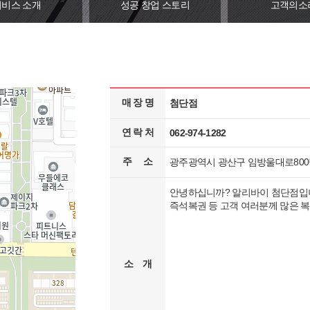
서비스 소개
성공 창업 스토리
고객의소
매 장 명
첨단점
연 락 처
062-974-1282
주 소
광주광역시 광산구 임방울대로800번
안녕하십니까? 알리바이 첨단점입니
즉석복권 등 고객 여러분께 많은 복
소 개