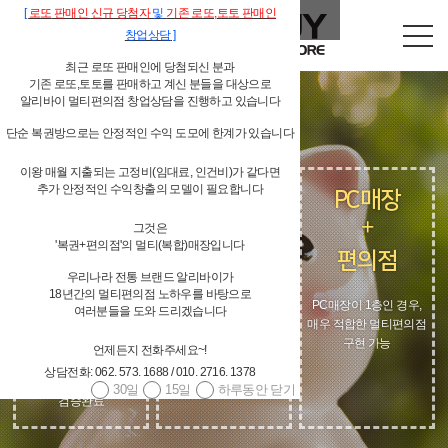
[
로또
판매인
신규 당첨자
및
기존
로또,
토토 판매인
창업상담
]
최근 로또 판매인에 당첨되신 분과
기존 로또,토토를 판매하고 계신 분들을 대상으로
알리바이 멀티편의점 창업상담을 진행하고 있습니다
단순 복권방으로는 안정적인 수익 도모에 한계가 있습니다
이왕 매월 지출되는 고정비(임대료, 인건비)가 같다면
추가 안정적인 수익창출의 모델이 필요합니다
복권매장
카페
PC매장
(로또,토토)
+
+
그것은
+
'복권+편의점'의 멀티(복합)매장입니다
편의점
편의점
편의점
우리나라 전통 브랜드 알리바이가
18년간의 멀티편의점 노하우를 바탕으로
선별된 상품으로 카페
PC매장이 1층인 경우,
여러분들을 도와 드리겠습니다
분위기를 해치지 않고,
현재, 알리바이 90%
매우 적합한 멀티편의점
오히려 IMAGE-UP으로
이상의 가맹점이
구현 가능
매출상승
멀티편의점 운영중
언제든지 전화주세요~!
동일한 고정비(임대료,
상담전화: 062. 573. 1688 / 010. 2716. 1378
인건비)로 추가 수익증대
30일
15일
하루동안 닫기
검증완료