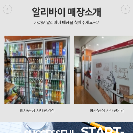
알리바이 매장소개
/공장 사내편의점
회사/공장 사내편의점
START-