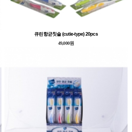
큐린항균칫솔 (cutie-type) 20pcs
49,000원