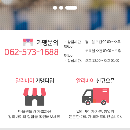
가맹문의
ㆍ상담시간 :
평
일 오전 09:00 ~ 오후
06:00
062-573-1688
토요일 오전 09:00 ~ 오후
04:00
ㆍ점심시간 :
오후 12:00 ~ 오후 01:00
알리바이
가맹타입
알리바이
신규오픈
타브랜드와 차별화된
알리바이가 가맹/창업의
알리바이의 장점을 확인해보세요.
든든한 다리가 되어드리겠습니다.