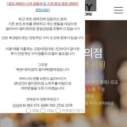
[
로또
판매인
신규 당첨자
및
기존
로또,
토토 판매인
창업상담
]
최근 로또 판매인에 당첨되신 분과
기존 로또,토토를 판매하고 계신 분들을 대상으로
알리바이 멀티편의점 창업상담을 진행하고 있습니다
단순 복권방으로는 안정적인 수익 도모에 한계가 있습니다
이왕 매월 지출되는 고정비(임대료, 인건비)가 같다면
독립형 개인 편의점
추가 안정적인 수익창출의 모델이 필요합니다
알리바이 물류시스템 지원
그것은
'복권+편의점'의 멀티(복합)매장입니다
4,000여 편의점상품(상온상품,저온상품,페스트푸드 등등) 공급
우리나라 전통 브랜드 알리바이가
18년간의 멀티편의점 노하우를 바탕으로
대기업 편의점체인과 경쟁할 수 있는 상품 구성
여러분들을 도와 드리겠습니다
당일발주 → 당일배송 / 주 6회 배송
광주광역시/전남 알리바이 직접 배송, 그 외 지역 위탁배송
언제든지 전화주세요~!
상담전화: 062. 573. 1688 / 010. 2716. 1378
30일
15일
하루동안 닫기