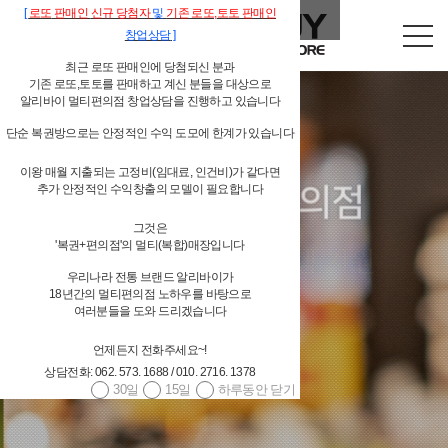
[
로또
판매인
신규 당첨자
및
기존
로또,
토토 판매인
창업상담
]
최근 로또 판매인에 당첨되신 분과
기존 로또,토토를 판매하고 계신 분들을 대상으로
알리바이 멀티편의점 창업상담을 진행하고 있습니다
단순 복권방으로는 안정적인 수익 도모에 한계가 있습니다
이왕 매월 지출되는 고정비(임대료, 인건비)가 같다면
독립형 개인 편의점
추가 안정적인 수익창출의 모델이 필요합니다
그것은
알리바이 물류시스템 지원
'복권+편의점'의 멀티(복합)매장입니다
우리나라 전통 브랜드 알리바이가
18년간의 멀티편의점 노하우를 바탕으로
여러분들을 도와 드리겠습니다
언제든지 전화주세요~!
4,000여 편의점상품(상온상품,저온상품,페스트푸드 등등) 공급
상담전화: 062. 573. 1688 / 010. 2716. 1378
대기업 편의점체인과 경쟁할 수 있는 상품 구성
30일
15일
하루동안 닫기
당일발주 → 당일배송 / 주 6회 배송
광주광역시/전남 알리바이 직접 배송, 그 외 지역 위탁배송