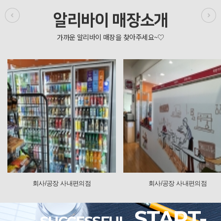
알리바이 매장소개
공장 사내편의점
회사/공장 사내편의점
회
START-