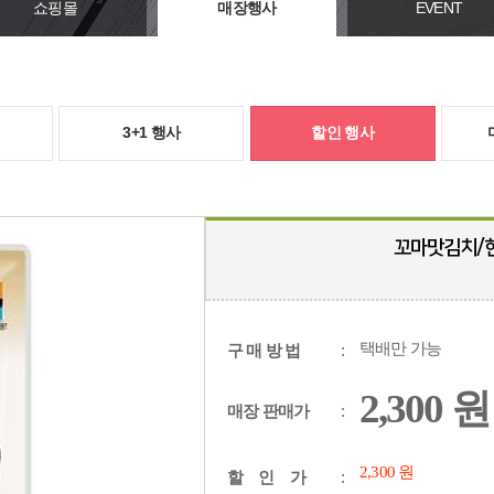
쇼핑몰
매장행사
EVENT
3+1 행사
할인 행사
꼬마맛김치/한
택배만 가능
구 매 방 법
:
2,300 원
매장 판매가
:
원
2,300
할 인 가
: