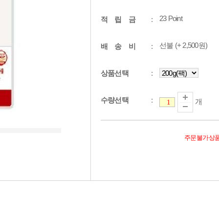
23
Point
적 립 금
:
선불 (+ 2,500원)
배 송 비
:
상품선택
:
수량선택
:
개
주문불가상품